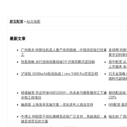
新宝配资
»
站点地图
最新文章
广州典丰 特斯拉机器人量产依然困难，中国供应链已经开
多得网 特
工
要开启特斯
恒盈策略 央行连续缩量续做3个月期买断式逆回购
鼎牛配资 从
上市服务 
沪深投 10200mAh电池加成！vivo Y600 Pro官宣定档
日天金策略 
德时代超级
镕盛融资 菲达环保(600526SH)：尚未参与雅鲁藏布江下游
都优配送端 
229%
水电工程项目
融易盈 上海发布实施方案：优化老年人就业支持
009配资
牛博士 特朗普干得乱糟糟竟还获广泛支持，美媒感叹：关
钱生财 广
键是他背后的力量