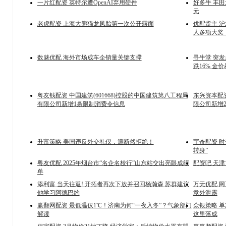
一片红配资 英特尔遭OpenAI弃用硬件
好多牛 丰田
元
老虎配资 上海大熊猫龙凤胎第一次公开露面
优配货主 
人多项大奖
数魅优配 海外市场成车企销量关键支撑
寻牛堂 突
跌16% 金价
粤友钱配资 中国建筑(601668)控股的中国建筑第八工程局
东兴资本配资
有限公司新增1条限制消费令信息
限公司新增
升富策略 美国违反外交礼仪，遭断然拒绝！
宇奇配资 
转身”
粤友优配 2025年烟台市“名企名校行”山东站交出亮眼成绩
配资吧 天津
单
添利富 当天往返! 开拓者再次下放并召回杨瀚森 苏群建议
万无优配 网页
他学习阿德巴约
意外泄露
赢翻网配资 最低温仅1℃！济南为何“一夜入冬”？气象部门
众银策略 
解读
这里落成