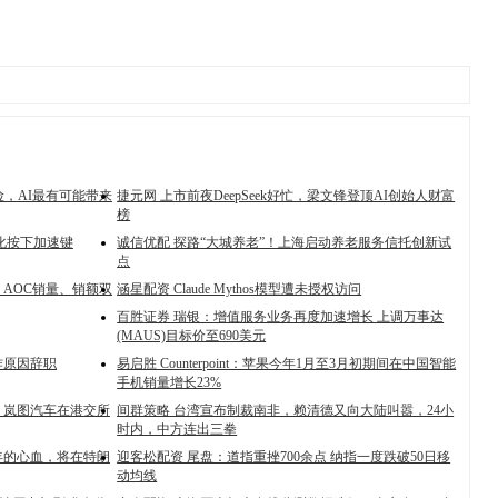
险，AI最有可能带来
捷元网 上市前夜DeepSeek好忙，梁文锋登顶AI创始人财富
榜
化按下加速键
诚信优配 探路“大城养老”！上海启动养老服务信托创新试
点
AOC销量、销额双
涵星配资 Claude Mythos模型遭未授权访问
百胜证券 瑞银：增值服务业务再度加速增长 上调万事达
(MAUS)目标价至690美元
作原因辞职
易启胜 Counterpoint：苹果今年1月至3月初期间在中国智能
手机销量增长23%
！岚图汽车在港交所
间群策略 台湾宣布制裁南非，赖清德又向大陆叫嚣，24小
时内，中方连出三拳
年的心血，将在特朗
迎客松配资 尾盘：道指重挫700余点 纳指一度跌破50日移
动均线