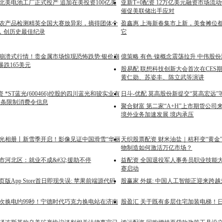
北美电池工厂正式投产 追加在美投资100亿美
亚新T+0配资 12万亿美元融资市场流
催促美联储出手应对
沪农产品检测精英全国大赛放异彩，摘得团体个
盈鑫惠 上海新春集市上新，美食摊位
，创历史最佳纪录
它
发崩溃式行情！贵金属市场惊现恐怖跌势:银价崩
億策略 有色·镍概念震荡拉升 中伟股份
暴跌165美元
股易配 联想科技创新大会首次在CES
黄仁勋、苏姿丰、陈立武等演讲
 *ST蓝光(600466)控股的四川蓝光和骏实业有
日斗-优配 莫高股份新提交“莫高宏远”
2条限制消费令信息
聚合财富 第二家“A+H”上市期货公司来
境外业务加速发展 境内承压
时光相册丨新雪季开启！影像见证中国滑雪“华丽
天织股票配资 财米油盐｜秸秆变“黄金
物制造如何激活万亿市场？
市河北区：就业不成&#32;援助不停
益配资 全国退役军人事务员职业技能
赛启动
版App Store首日即现失误: 苹果前端源代码
股赢家 外媒: 中国人工智能正迎来跨
单次换电约99秒！宁德时代巧克力换电站在济南
股盈汇 关于既有多层住宅加装电梯！