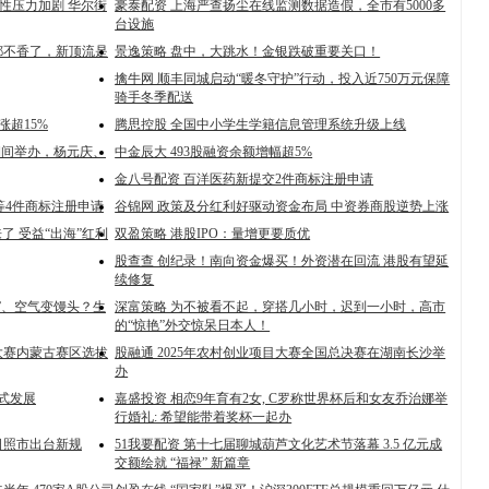
动性压力加剧 华尔街
豪泰配资 上海严查扬尘在线监测数据造假，全市有5000多
台设施
都不香了，新顶流是
景逸策略 盘中，大跳水！金银跌破重要关口！
擒牛网 顺丰同城启动“暖冬守护”行动，投入近750万元保障
骑手冬季配送
涨超15%
腾思控股 全国中小学生学籍信息管理系统升级上线
期间举办，杨元庆、
中金辰大 493股融资余额增幅超5%
金八号配资 百洋医药新提交2件商标注册申请
等4件商标注册申请
谷锦网 政策及分红利好驱动资金布局 中资券商股逆势上涨
了 受益“出海”红利
双盈策略 港股IPO：量增更要质优
股查查 创纪录！南向资金爆买！外资潜在回流 港股有望延
续修复
”、空气变馒头？生
深富策略 为不被看不起，穿搭几小时，迟到一小时，高市
的“惊艳”外交惊呆日本人！
大赛内蒙古赛区选拔
股融通 2025年农村创业项目大赛全国总决赛在湖南长沙举
办
越式发展
嘉盛投资 相恋9年育有2女, C罗称世界杯后和女友乔治娜举
行婚礼: 希望能带着奖杯一起办
日照市出台新规
51我要配资 第十七届聊城葫芦文化艺术节落幕 3.5 亿元成
交额绘就 “福禄” 新篇章