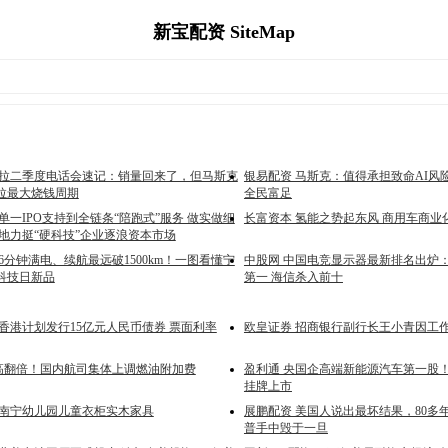
新宝配资 SiteMap
斯拉二季度电话会速记：销量回来了，但马斯克
银易配资 马斯克：值得承担致命AI风
拉最大烧钱周期
全民富足
单一IPO支持到全链条“陪跑式”服务 做实做细
长富资本 氢能之势起东风 商用车商业
各地力挺“硬科技”企业逐浪资本市场
6分钟满电、续航最远破1500km！一图看懂宁
中股网 中国电竞显示器最新排名出炉：
科技日新品
第一 海信杀入前十
香港计划发行15亿元人民币债券 票面利率
欧皇证券 招商银行副行长王小青因工
 最高翻倍！国内航司集体上调燃油附加费
盈利通 央国企高端新能源汽车第一股
挂牌上市
西南宁幼儿园儿童衣柜实木家具
展鹏配资 美国人说出最坏结果，80多
普手中毁于一旦